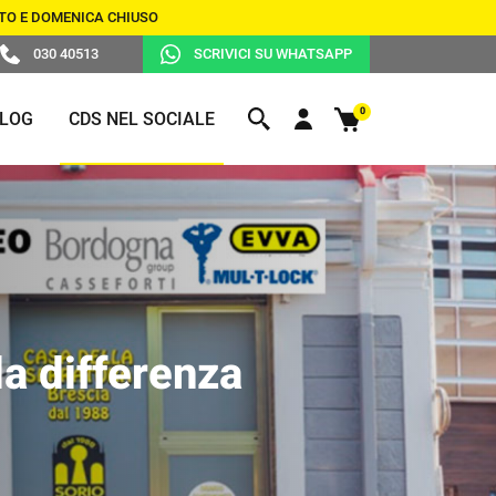
BATO E DOMENICA CHIUSO
030 40513
SCRIVICI SU WHATSAPP
0
LOG
CDS NEL SOCIALE
DUPLICAZIONE TELECOMANDI
DUPLICAZIONE
R
PER CANCELLI
CHIAVI
SELF CHECK-IN PER ALBERGHI,
APPARTAMENTI, B&B E
la differenza
CONDOMINI