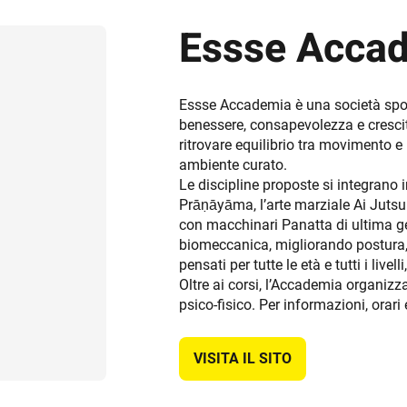
Essse Acca
Essse Accademia è una società spor
benessere, consapevolezza e cresci
ritrovare equilibrio tra movimento e r
ambiente curato.
Le discipline proposte si integrano 
Prāṇāyāma, l’arte marziale Ai Jutsu e
con macchinari Panatta di ultima ge
biomeccanica, migliorando postura, 
pensati per tutte le età e tutti i livell
Oltre ai corsi, l’Accademia organizz
psico-fisico. Per informazioni, orar
VISITA IL SITO