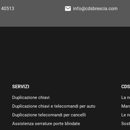
 40513
info@cdsbrescia.com
SERVIZI
CDS
Duplicazione chiavi
La n
Duplicazione chiavi e telecomandi per auto
Marc
Duplicazione telecomandi per cancelli
Le n
Assistenza serrature porte blindate
Sost