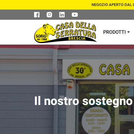
NEGOZIO APERTO DAL LU
PRODOTTI
CASSEFORTI E
DUPLICAZIONE CHIAVI
ARMADI
CILINDRI DI
ASSISTENZA SERRATURE 
SICUREZZA
BLINDATE
Il nostro sostegno 