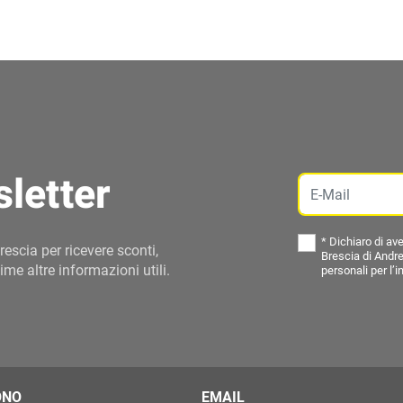
sletter
Email
*
Dichiaro di ave
rescia per ricevere sconti,
Brescia di Andre
ime altre informazioni utili.
personali per l’i
ONO
EMAIL