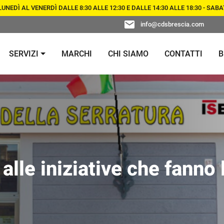
NEDÌ AL VENERDÌ DALLE 8:30 ALLE 12:30 E DALLE 14:30 ALLE 18:30 - SA
info@cdsbrescia.com
SERVIZI
MARCHI
CHI SIAMO
CONTATTI
B
CHIAVI E
CONTROLLO
DUPLICAZIONE CHIAVI E
TELECOMANDI PE
ACCESSI
TELECOMANDI PER AUTO
AUTO
PORTE
SERRATURE DI
CONSULENZA E TECNOLOGIA
LUCCHETTI
SICUREZZA
PER GESTIONE ACCESSI
alle iniziative che fanno 