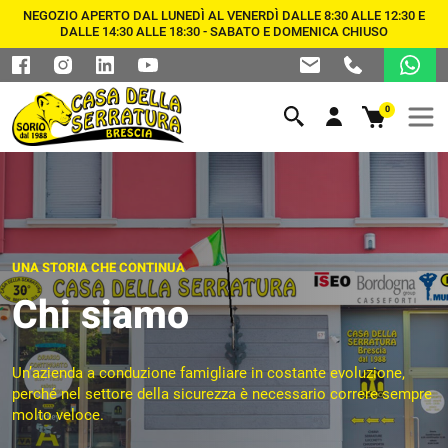
NEGOZIO APERTO DAL LUNEDÌ AL VENERDÌ DALLE 8:30 ALLE 12:30 E
DALLE 14:30 ALLE 18:30 - SABATO E DOMENICA CHIUSO
0
UNA STORIA CHE CONTINUA
Chi siamo
Un’azienda a conduzione famigliare in costante evoluzione,
perché nel settore della sicurezza è necessario correre sempre
molto veloce.