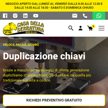
NEGOZIO APERTO DAL LUNEDÌ AL VENERDÌ DALLE 8:30 ALLE 12:30 E
DALLE 14:30 ALLE 18:30 - SABATO E DOMENICA CHIUSO
0
VELOCE, FACILE, SICURO
Duplicazione chiavi
Grazie a macchinari tecnologici di ultima generazione
duplichiamo qualsiasi tipologia di chiave, da quella più
tradizionale a quella a codice.
RICHIEDI PREVENTIVO GRATUITO