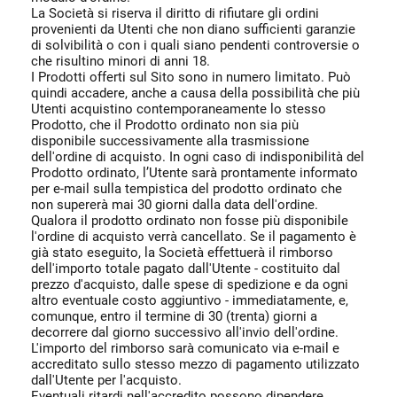
La Società si riserva il diritto di rifiutare gli ordini
provenienti da Utenti che non diano sufficienti garanzie
di solvibilità o con i quali siano pendenti controversie o
che risultino minori di anni 18.
I Prodotti offerti sul Sito sono in numero limitato. Può
quindi accadere, anche a causa della possibilità che più
Utenti acquistino contemporaneamente lo stesso
Prodotto, che il Prodotto ordinato non sia più
disponibile successivamente alla trasmissione
dell'ordine di acquisto. In ogni caso di indisponibilità del
Prodotto ordinato, l’Utente sarà prontamente informato
per e-mail sulla tempistica del prodotto ordinato che
non supererà mai 30 giorni dalla data dell'ordine.
Qualora il prodotto ordinato non fosse più disponibile
l'ordine di acquisto verrà cancellato. Se il pagamento è
già stato eseguito, la Società effettuerà il rimborso
dell'importo totale pagato dall'Utente - costituito dal
prezzo d'acquisto, dalle spese di spedizione e da ogni
altro eventuale costo aggiuntivo - immediatamente, e,
comunque, entro il termine di 30 (trenta) giorni a
decorrere dal giorno successivo all'invio dell'ordine.
L'importo del rimborso sarà comunicato via e-mail e
accreditato sullo stesso mezzo di pagamento utilizzato
dall'Utente per l'acquisto.
Eventuali ritardi nell'accredito possono dipendere