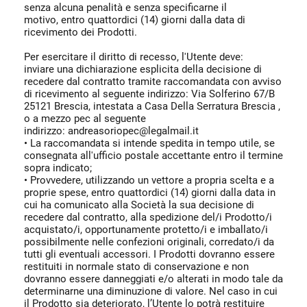
senza alcuna penalità e senza specificarne il
motivo, entro quattordici (14) giorni dalla data di
ricevimento dei Prodotti.
Per esercitare il diritto di recesso, l'Utente deve:
inviare una dichiarazione esplicita della decisione di
recedere dal contratto tramite raccomandata con avviso
di ricevimento al seguente indirizzo: Via Solferino 67/B
25121 Brescia, intestata a Casa Della Serratura Brescia ,
o a mezzo pec al seguente
indirizzo: andreasoriopec@legalmail.it
• La raccomandata si intende spedita in tempo utile, se
consegnata all'ufficio postale accettante entro il termine
sopra indicato;
• Provvedere, utilizzando un vettore a propria scelta e a
proprie spese, entro quattordici (14) giorni dalla data in
cui ha comunicato alla Società la sua decisione di
recedere dal contratto, alla spedizione del/i Prodotto/i
acquistato/i, opportunamente protetto/i e imballato/i
possibilmente nelle confezioni originali, corredato/i da
tutti gli eventuali accessori. I Prodotti dovranno essere
restituiti in normale stato di conservazione e non
dovranno essere danneggiati e/o alterati in modo tale da
determinarne una diminuzione di valore. Nel caso in cui
il Prodotto sia deteriorato, l’Utente lo potrà restituire