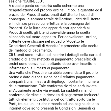
sezione “CARRELLO”.
A questo punto comparirà sullo schermo una
ricapitolazione del proprio ordine: il tipo, la quantità ed il
prezzo dei Prodotti selezionati dall'Utente, i costi di
consegna, la somma totale dell'ordine, i dati dell'Utente
e l'indirizzo presso cui effettuare la consegna dei
Prodotti. Se la lista che apparirà corrisponderà ai
Prodotti scelti, gli Utenti convalideranno la scelta
cliccando sul tasto apposito. Per convalidare l’ordine,
l’Utente deve cliccare nel riquadro "Accetto le
Condizioni Generali di Vendita" e procedere alla scelta
del metodo di pagamento.
Gli Utenti sono invitati ad inserire i dettagli della carta di
credito o di altro metodo di pagamento prescelto: gli
ordini sono convalidati soltanto dopo aver inserito le
informazioni sui mezzi di pagamento.
Una volta che l'Acquirente abbia convalidato il proprio
ordine e dato disposizione per il relativo pagamento,
comparirà una finestra di riepilogo riportante il numero
della transazione. Tale conferma d’ordine sarà inviata
all'Acquirente anche via e-mail. La suddetta mail di
conferma d'ordine e la ricevuta di pagamento includerà
tutti gli elementi costitutivi del contratto sorto tra le
Parti, tra cui un link che rimanda ad una pagina del sito
internet dove sono presenti le Condizioni Generali di