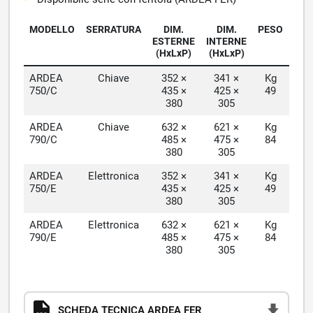
MODELLO
SERRATURA
DIM.
DIM.
PESO
VO
ESTERNE
INTERNE
(HxLxP)
(HxLxP)
ARDEA
Chiave
352 ×
341 ×
Kg
L
750/C
435 ×
425 ×
49
380
305
ARDEA
Chiave
632 ×
621 ×
Kg
L
790/C
485 ×
475 ×
84
380
305
ARDEA
Elettronica
352 ×
341 ×
Kg
L
750/E
435 ×
425 ×
49
380
305
ARDEA
Elettronica
632 ×
621 ×
Kg
L
790/E
485 ×
475 ×
84
380
305
SCHEDA TECNICA ARDEA FER