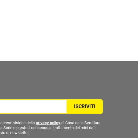
ISCRIVITI
r preso visione della
privacy policy
di Casa della Serratura
a Sorio e presto il consenso al trattamento dei miei dati
nvio di newsletter.