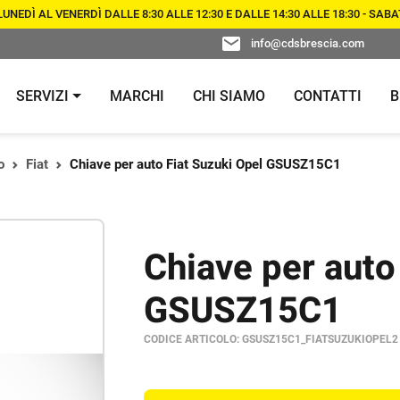
NEDÌ AL VENERDÌ DALLE 8:30 ALLE 12:30 E DALLE 14:30 ALLE 18:30 - SA
info@cdsbrescia.com
SERVIZI
MARCHI
CHI SIAMO
CONTATTI
B
o
Fiat
Chiave per auto Fiat Suzuki Opel GSUSZ15C1
CHIAVI E
CONTROLLO
DUPLICAZIONE CHIAVI E
TELECOMANDI PE
ACCESSI
TELECOMANDI PER AUTO
AUTO
Chiave per auto
PORTE
SERRATURE DI
CONSULENZA E TECNOLOGIA
LUCCHETTI
SICUREZZA
PER GESTIONE ACCESSI
GSUSZ15C1
CODICE ARTICOLO:
GSUSZ15C1_FIATSUZUKIOPEL2