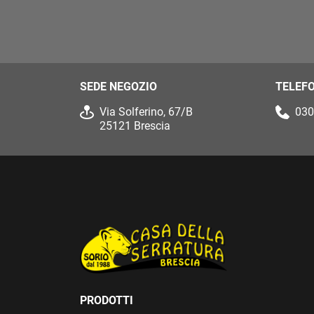
SEDE NEGOZIO
TELEF
Via Solferino, 67/B
030
25121 Brescia
PRODOTTI