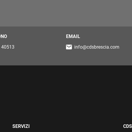
ONO
EMAIL
 40513
info@cdsbrescia.com
SERVIZI
CDS