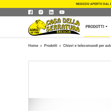
NEGOZIO APERTO DAL LU
PRODOTTI
Home
Prodotti
Chiavi e telecomandi per aut
CASSEFORTI E
DUPLICAZIONE CHIAVI
ARMADI
CILINDRI DI
ASSISTENZA SERRATURE 
SICUREZZA
BLINDATE