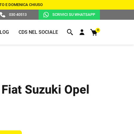
BATO E DOMENICA CHIUSO
030 40513
SCRIVICI SU WHATSAPP
0
LOG
CDS NEL SOCIALE
DUPLICAZIONE TELECOMANDI
DUPLICAZIONE
R
PER CANCELLI
CHIAVI
 Fiat Suzuki Opel
SELF CHECK-IN PER ALBERGHI,
APPARTAMENTI, B&B E
CONDOMINI