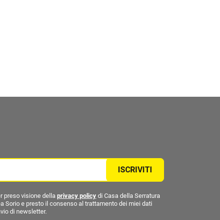
ISCRIVITI
r preso visione della
privacy policy
di Casa della Serratura
a Sorio e presto il consenso al trattamento dei miei dati
nvio di newsletter.