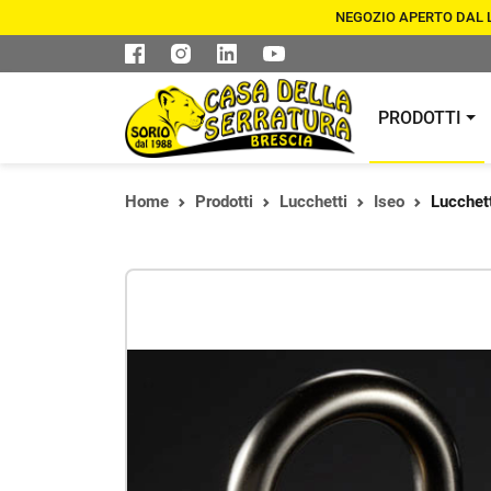
NEGOZIO APERTO DAL LU
PRODOTTI
Home
Prodotti
Lucchetti
Iseo
Lucchett
CASSEFORTI E
DUPLICAZIONE CHIAVI
ARMADI
CILINDRI DI
ASSISTENZA SERRATURE 
SICUREZZA
BLINDATE