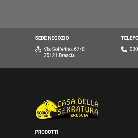
SEDE NEGOZIO
TELEF
Via Solferino, 67/B
030
25121 Brescia
PRODOTTI