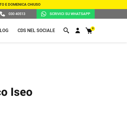
BATO E DOMENICA CHIUSO
030 40513
SCRIVICI SU WHATSAPP
0
LOG
CDS NEL SOCIALE
DUPLICAZIONE TELECOMANDI
DUPLICAZIONE
R
PER CANCELLI
CHIAVI
SELF CHECK-IN PER ALBERGHI,
co Iseo
APPARTAMENTI, B&B E
CONDOMINI