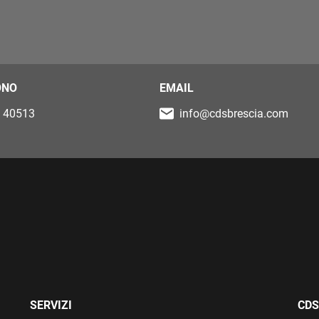
ONO
EMAIL
 40513
info@cdsbrescia.com
SERVIZI
CDS