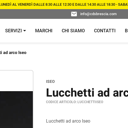
NEDÌ AL VENERDÌ DALLE 8:30 ALLE 12:30 E DALLE 14:30 ALLE 18:30 - SA
info@cdsbrescia.com
SERVIZI
MARCHI
CHI SIAMO
CONTATTI
B
i ad arco Iseo
CHIAVI E
CONTROLLO
DUPLICAZIONE CHIAVI E
TELECOMANDI PE
ACCESSI
TELECOMANDI PER AUTO
AUTO
ISEO
PORTE
SERRATURE DI
CONSULENZA E TECNOLOGIA
Lucchetti ad ar
LUCCHETTI
SICUREZZA
PER GESTIONE ACCESSI
CODICE ARTICOLO:
LUCCHETTIISEO
Lucchetti ad arco Iseo